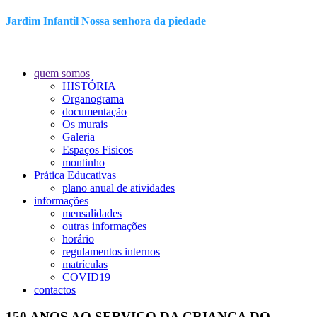
Jardim Infantil Nossa senhora da piedade
quem somos
HISTÓRIA
Organograma
documentação
Os murais
Galeria
Espaços Fisicos
montinho
Prática Educativas
plano anual de atividades
informações
mensalidades
outras informações
horário
regulamentos internos
matrículas
COVID19
contactos
150 ANOS AO SERVIÇO DA CRIANÇA DO